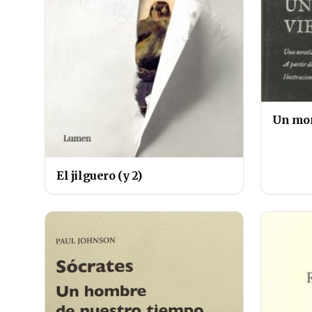
Un mon
El jilguero (y 2)