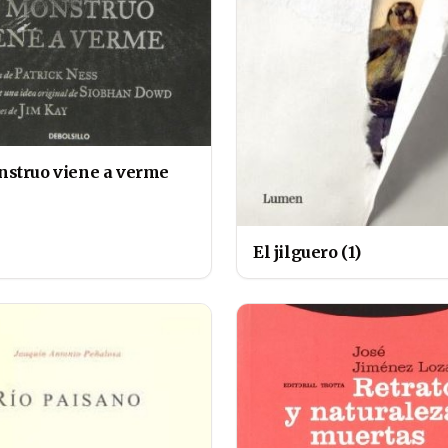
struo viene a verme
El jilguero (1)