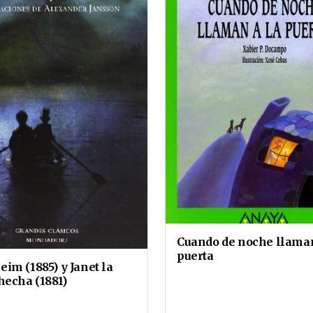
Cuando de noche llaman
puerta
im (1885) y Janet la
hecha (1881)