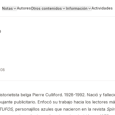
Autores
Actividades
Notas
Otros contenidos
Información
O
008
torietista belga Pierre Culliford. 1928-1992. Nació y fallec
ujante publicitario. Enfocó su trabajo hacia los lectores m
TUFOS,
personajillos azules que nacieron en la revista
Spi