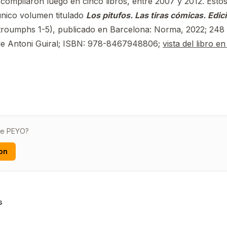
compilaron luego en cinco libros, entre 2007 y 2012. Esto
único volumen titulado
Los pitufos. Las tiras cómicas. Edic
roumphs 1-5), publicado en Barcelona: Norma, 2022; 248 p
de Antoni Guiral; ISBN: 978-8467948806;
vista del libro 
de PEYO?
on
s