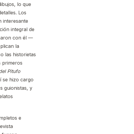
dibujos, lo que
etalles. Los
n interesante
ción integral de
oraron con él —
lican la
o las historietas
s primeros
del Pitufo
í se hizo cargo
 guionistas, y
elatos
mpletos e
evista