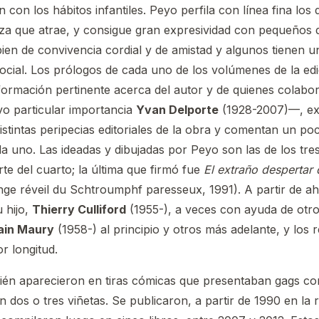
con los hábitos infantiles. Peyo perfila con línea fina los 
eza que atrae, y consigue gran expresividad con pequeños d
ien de convivencia cordial y de amistad y algunos tienen u
social. Los prólogos de cada uno de los volúmenes de la edi
información pertinente acerca del autor y de quienes colab
vo particular importancia
Yvan Delporte
(1928-2007)—, exp
istintas peripecias editoriales de la obra y comentan un poc
a uno. Las ideadas y dibujadas por Peyo son las de los tre
te del cuarto; la última que firmó fue
El extraño despertar 
ange réveil du Schtroumphf paresseux, 1991). A partir de ah
 hijo,
Thierry Culliford
(1955-), a veces con ayuda de otros
ain Maury
(1958-) al principio y otros más adelante, y los r
r longitud.
ién aparecieron en tiras cómicas que presentaban gags co
 dos o tres viñetas. Se publicaron, a partir de 1990 en la r