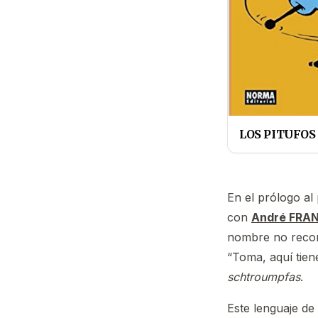
LOS PITUFOS
En el prólogo al
con
André FRA
nombre no recor
“Toma, aquí tien
schtroumpfas
.
Este lenguaje de 