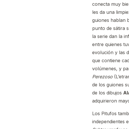
conecta muy bien 
les da una limpi
guiones hablan b
punto de sátira 
la serie dan la 
entre quienes tu
evolución y las d
que contiene cad
volúmenes, y par
Perezoso
(L’etr
de los guiones su
de los dibujos
Al
adquirieron mayo
Los Pitufos tamb
independientes en