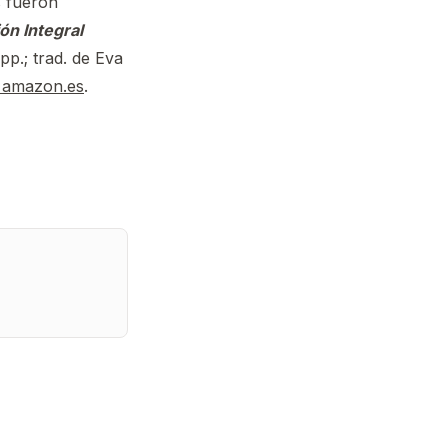
s fueron
ión Integral
p.; trad. de Eva
en amazon.es
.