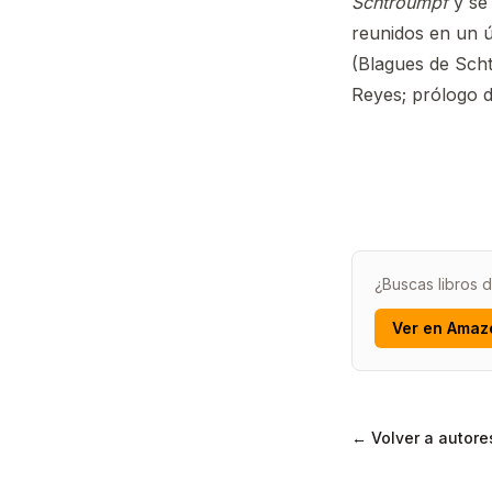
Schtroumpf
y se 
reunidos en un 
(Blagues de Scht
Reyes; prólogo 
¿Buscas libros 
Ver en Amaz
← Volver a autore