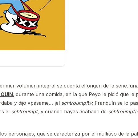
 primer volumen integral se cuenta el origen de la serie: u
NQUIN
,
durante una comida, en la que Peyo le pidió que le
daba y dijo «pásame… ¡el
schtroumpf
!»; Franquín se lo pasó
es el
schtroumpf
, y cuando hayas acabado de
schtroumpfa
los personajes, que se caracteriza por el multiuso de la pal