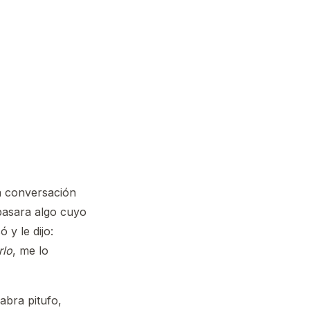
na conversación
 pasara algo cuyo
 y le dijo:
rlo
, me lo
abra pitufo,