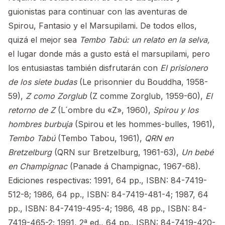
guionistas para continuar con las aventuras de
Spirou, Fantasio y el Marsupilami. De todos ellos,
quizá el mejor sea
Tembo Tabú: un relato en la selva,
el lugar donde más a gusto está el marsupilami, pero
los entusiastas también disfrutarán con
El prisionero
de los siete budas
(Le prisonnier du Bouddha, 1958-
59),
Z como Zorglub
(Z comme Zorglub, 1959-60),
El
retorno de Z
(L´ombre du «Z», 1960),
Spirou y los
hombres burbuja
(Spirou et les hommes-bulles, 1961),
Tembo Tabú
(Tembo Tabou, 1961),
QRN en
Bretzelburg
(QRN sur Bretzelburg, 1961-63),
Un bebé
en Champignac
(Panade á Champignac, 1967-68).
Ediciones respectivas: 1991, 64 pp., ISBN: 84-7419-
512-8; 1986, 64 pp., ISBN: 84-7419-481-4; 1987, 64
pp., ISBN: 84-7419-495-4; 1986, 48 pp., ISBN: 84-
7419-465-2; 1991, 2ª ed., 64 pp., ISBN: 84-7419-420-