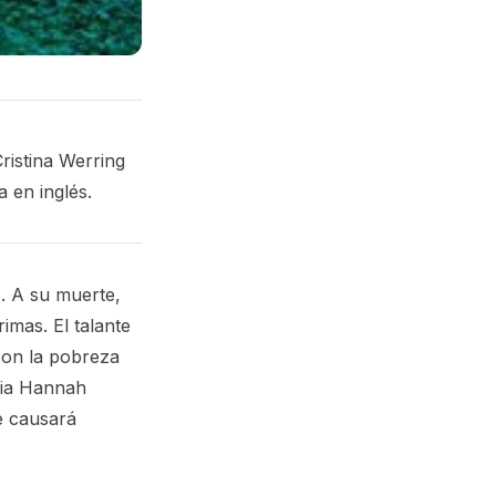
Cristina Werring
 en inglés.
o. A su muerte,
imas. El talante
con la pobreza
aria Hannah
e causará