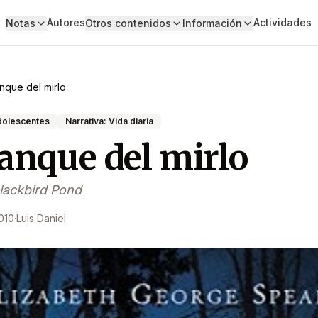
Autores
Actividades
Notas
Otros contenidos
Información
anque del mirlo
adolescentes
Narrativa: Vida diaria
tanque del mirlo
lackbird Pond
010
·
Luis Daniel