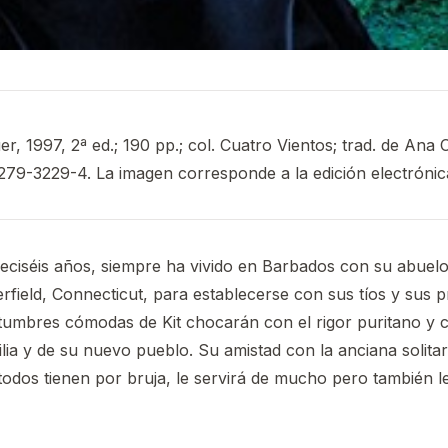
, 1997, 2ª ed.; 190 pp.; col. Cuatro Vientos; trad. de Ana 
-279-3229-4. La imagen corresponde a la edición electrónica
 dieciséis años, siempre ha vivido en Barbados con su abuel
rfield, Connecticut, para establecerse con sus tíos y sus pr
stumbres cómodas de Kit chocarán con el rigor puritano y 
lia y de su nuevo pueblo. Su amistad con la anciana solit
todos tienen por bruja, le servirá de mucho pero también l