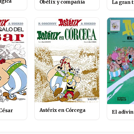
lgica
Obélix y compañía
La gran 
Astérix en Córcega
 César
El adivi