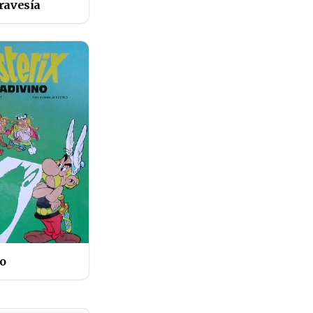
travesía
no