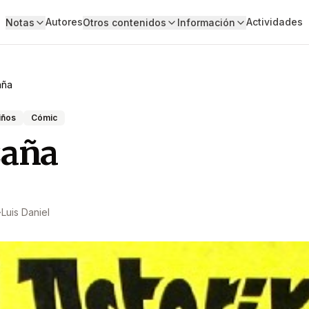
Autores
Actividades
Notas
Otros contenidos
Información
aña
iños
Cómic
zaña
·
Luis Daniel