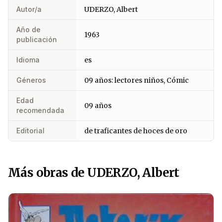
Autor/a
UDERZO, Albert
Año de
1963
publicación
Idioma
es
Géneros
09 años: lectores niños, Cómic
Edad
09 años
recomendada
Editorial
de traficantes de hoces de oro
Más obras de UDERZO, Albert