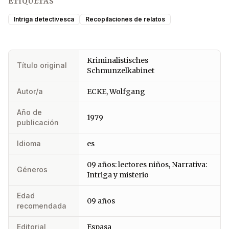
ETIQUETAS
Intriga detectivesca
Recopilaciones de relatos
Kriminalistisches
Título original
Schmunzelkabinet
Autor/a
ECKE, Wolfgang
Año de
1979
publicación
Idioma
es
09 años: lectores niños, Narrativa:
Géneros
Intriga y misterio
Edad
09 años
recomendada
Editorial
Espasa