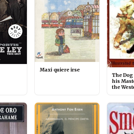
Maxi quiere irse
The Dog 
his Maste
the West