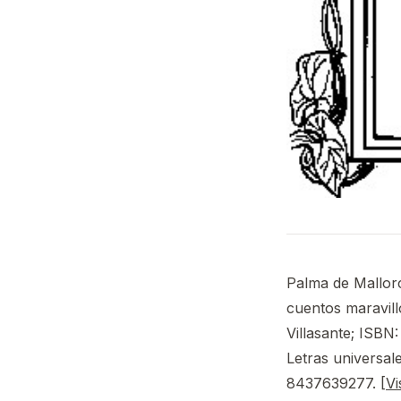
Palma de Mallorc
cuentos maravillo
Villasante; ISBN
Letras universal
8437639277. [
Vi