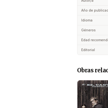
Autor/a
Año de publica
Idioma
Géneros
Edad recomend
Editorial
Obras rela