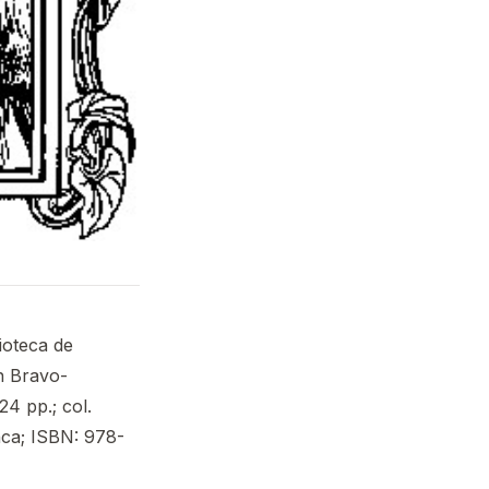
ioteca de
n Bravo-
4 pp.; col.
nca; ISBN: 978-