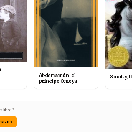
o
Abderramán, el
Smoky, t
príncipe Omeya
e libro?
mazon