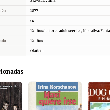
SEWELL, Anna
ción
1877
es
12 años: lectores adolescentes, Narrativa: Fanta
ada
12 años
Olañeta
cionadas