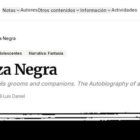
Autores
Actividades
Notas
Otros contenidos
Información
a Negra
adolescentes
Narrativa: Fantasía
za Negra
 His grooms and companions. The Autobiography of 
8
·
Luis Daniel