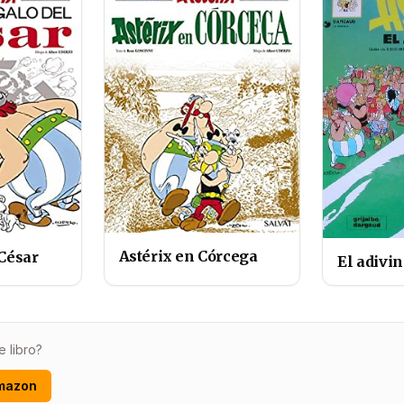
Astérix en Córcega
 César
El adivi
e libro?
mazon