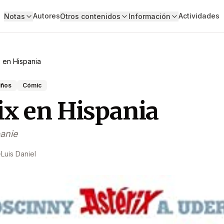
Autores
Actividades
Notas
Otros contenidos
Información
x en Hispania
iños
Cómic
ix en Hispania
panie
·
Luis Daniel