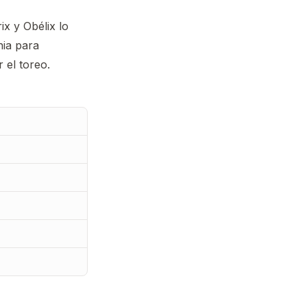
x y Obélix lo
nia para
 el toreo.