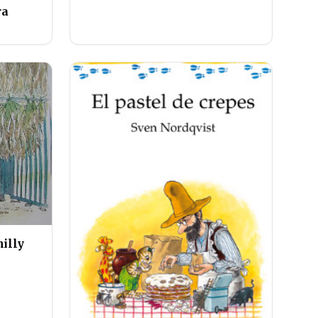
ra
hilly