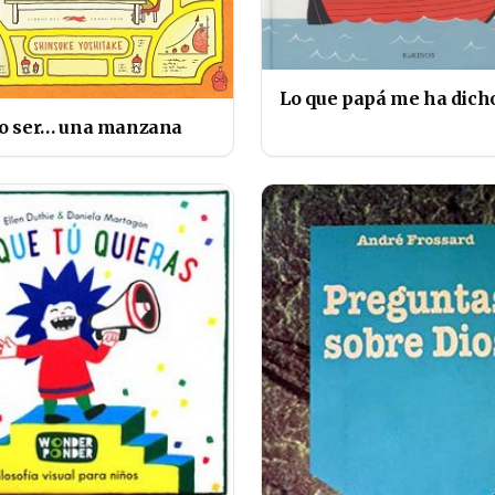
Lo que papá me ha dich
no ser… una manzana