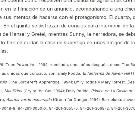
que cuenta cómo resuelven una oleada de agresiones con ro
an en la filmación de un anuncio, acompañando a una chica
e sus intentos de hacerse con el protagonismo. El cuarto, 
o. En el quinto se disfrazan de conejos para intervenir en l
a de Hansel y Gretel, mientras Sunny, la narradora, se de
to han de cuidar la casa de superlujo de unos amigos de lo
ías.
ER
(Teen Power Inc., 1994; reeditada, unos años después, como The Rave
y las únicas que conozco, son: Emily Rodda,
El fantasma de Raven Hill
(T
rujo
(The Sorcerer’s Apprentice, 1994); Emily Rodda y Mary Forrest,
Des
st,
Maullidos
(Cry of the Cat, 1994); Emily Rodda,
Pánico en La Casita d
ire,
Alarma verde esmeralda
(Green for Danger, 1994); Barcelona: Juvent
1-3048-8, 84-261-3050-X, 84-261-3055-0, 84-261-3068-2, 84-261-3070