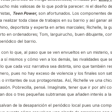
ucho más valiosas de lo que podría parecer: ni el diseño de
nistas,
Teen Power,
son afortunados. Los componentes de la
realizar toda clase de trabajos en su barrio y así ganar al
ino, deportista y experta en artes marciales; Richelle, la 
perto en ordenadores; Tom, larguirucho, buen dibujante, co
periódico del barrio.
, con lo que, al paso que se ven envueltos en un misterio,
 sí mismos y cómo ven a los demás, las rivalidades que se d
lo que cada voz narrativa sea distinta, sino que también r
ero, pues no hay exceso de violencia y los finales son sati
 o irritantes de sus protagonistas. Así, Richelle ve una c
ión. Pobrecilla, pensé. Imagínate, tener que ir por ahí co
man dos o tres pequeñas subtramas que añaden interés a la h
, salvan de la desaparición el periódico local pues una com