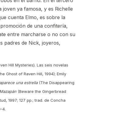
bos en el barrio. En el tercero
 joven ya famosa, y es Richelle
que cuenta Elmo, es sobre la
a promoción de una confitería,
bate entre marcharse o no con su
s padres de Nick, joyeros,
n Hill Mysteries). Las seis novelas
he Ghost of Raven Hill, 1994); Emily
aparece una estrella
(The Disappearing
e Mazapán
(Beware the Gingerbread
ud, 1997; 127 pp.; trad. de Concha
-4.