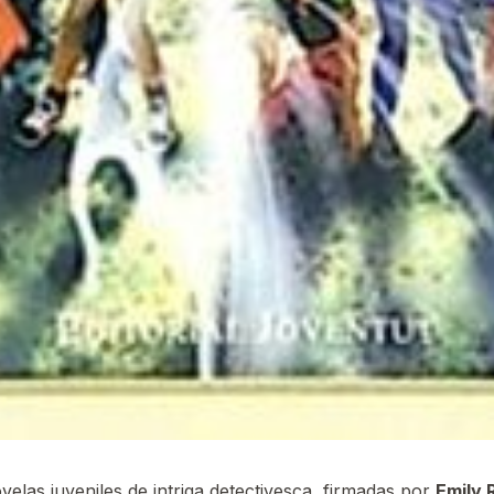
las juveniles de intriga detectivesca, firmadas por
Emily 