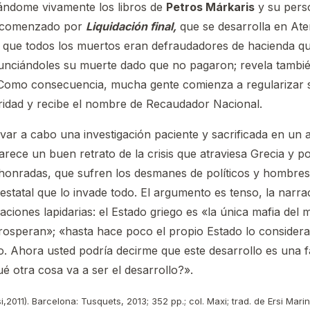
ándome vivamente los libros de
Petros Márkaris
y su perso
he comenzado por
Liquidación final,
que se desarrolla en Ate
la que todos los muertos eran defraudadores de hacienda q
nciándoles su muerte dado que no pagaron; revela también
 Como consecuencia, mucha gente comienza a regularizar s
ridad y recibe el nombre de Recaudador Nacional.
evar a cabo una investigación paciente y sacrificada en un
arece un buen retrato de la crisis que atraviesa Grecia y po
onradas, que sufren los desmanes de políticos y hombres 
statal que lo invade todo. El argumento es tenso, la narra
aciones lapidarias: el Estado griego es «la única mafia del 
osperan»; «hasta hace poco el propio Estado lo considera
do. Ahora usted podría decirme que este desarrollo es una 
ué otra cosa va a ser el desarrollo?».
,2011). Barcelona: Tusquets, 2013; 352 pp.; col. Maxi; trad. de Ersi Mari