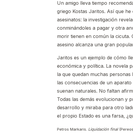
Un amigo lleva tiempo recomend
griego Kostas Jaritos. Así que 
asesinatos: la investigación reve
conminándoles a pagar y otra anu
morir tienen en común la cicuta.
asesino alcanza una gran popula
Jaritos es un ejemplo de cómo ll
económica y política. La novela p
la que quedan muchas personas h
las consecuencias de un aparato e
suenan naturales. No faltan afirm
Todas las demás evolucionan y pr
desarrollo y miraba para otro la
el propio Estado es una farsa, ¿q
Petros Markaris.
Liquidación final
(Pereosi