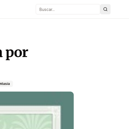
Buscar
a por
ntasía