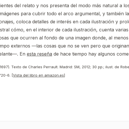
entes del relato y nos presenta del modo más natural a lo
imágenes para cubrir todo el arco argumental, y también la
najes, coloca detalles de interés en cada ilustración y pro
istral cómo, en el interior de cada ilustración, cuenta varias
sas que ocurren al fondo de una imagen donde, al menos e
campo externos —las cosas que no se ven pero que originan
delante—. En
esta reseña
de hace tiempo hay algunos coment
 1697). Texto de Charles Perrault. Madrid: SM, 2012; 30 pp.; ilust. de Rob
20-6. [
Vista del libro en amazon.es
]