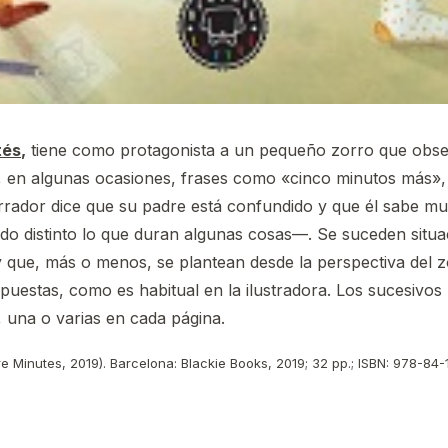
tés
,
tiene como protagonista a un pequeño zorro que obser
ir, en algunas ocasiones, frases como «cinco minutos más»
arrador dice que su padre está confundido y que él sabe 
o distinto lo que duran algunas cosas—. Se suceden situac
y que, más o menos, se plantean desde la perspectiva del zo
mpuestas, como es habitual en la ilustradora. Los sucesivo
, una o varias en cada página.
e Minutes, 2019). Barcelona: Blackie Books, 2019; 32 pp.; ISBN: 978-84-