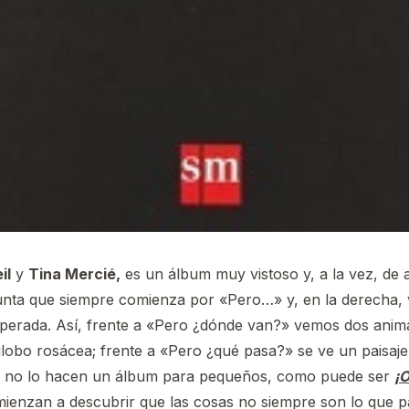
il
y
Tina Mercié,
es un álbum muy vistoso y, a la vez, de a
unta que siempre comienza por «Pero…» y, en la derecha, 
sperada. Así, frente a «Pero ¿dónde van?» vemos dos animal
obo rosácea; frente a «Pero ¿qué pasa?» se ve un paisaje t
es no lo hacen un álbum para pequeños, como puede ser
¡O
ienzan a descubrir que las cosas no siempre son lo que p