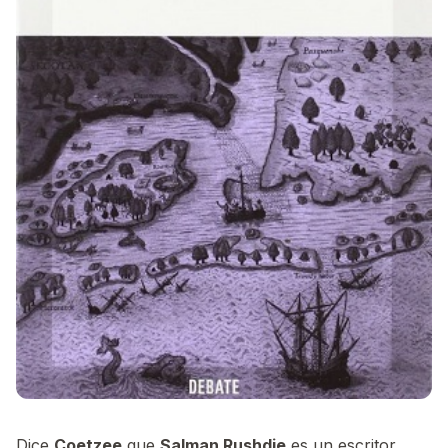
Dice
Coetzee
que
Salman Rushdie
es un escritor