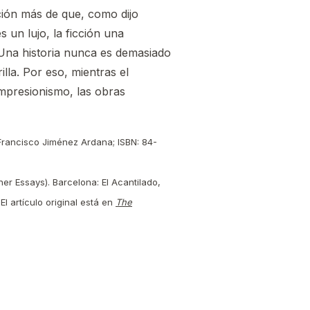
ción más de que, como dijo
s un lujo, la ficción una
 Una historia nunca es demasiado
lla. Por eso, mientras el
 impresionismo, las obras
 Francisco Jiménez Ardana; ISBN: 84-
er Essays). Barcelona: El Acantilado,
l artículo original está en
The