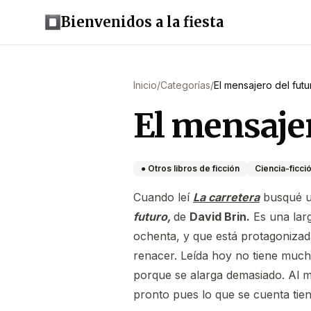
Bienvenidos a la fiesta
Inicio
/
Categorías
/
El mensajero del futu
El mensajer
● Otros libros de ficción
Ciencia-ficci
Cuando leí
La carretera
busqué un
futuro,
de
David Brin.
Es una larg
ochenta, y que está protagonizad
renacer. Leída hoy no tiene much
porque se alarga demasiado. Al m
pronto pues lo que se cuenta tie