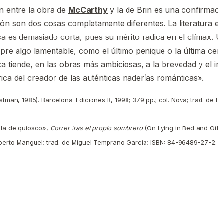
n entre la obra de
McCarthy
y la de Brin es una confirma
icción son dos cosas completamente diferentes. La literatura e
a es demasiado corta, pues su mérito radica en el clímax.
pre algo lamentable, como el último penique o la última ceri
ica tiende, en las obras más ambiciosas, a la brevedad y el
ica del creador de las auténticas naderías románticas».
tman, 1985). Barcelona: Ediciones B, 1998; 379 pp.; col. Nova; trad. de
ela de quiosco»,
Correr tras el propio sombrero
(On Lying in Bed and Oth
berto Manguel; trad. de Miguel Temprano García; ISBN: 84-96489-27-2. E