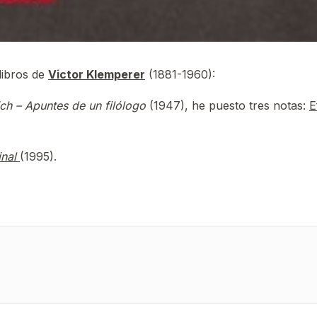
libros de
Victor Klemperer
(1881-1960):
ich – Apuntes de un filólogo
(1947), he puesto tres notas:
E
inal
(1995).