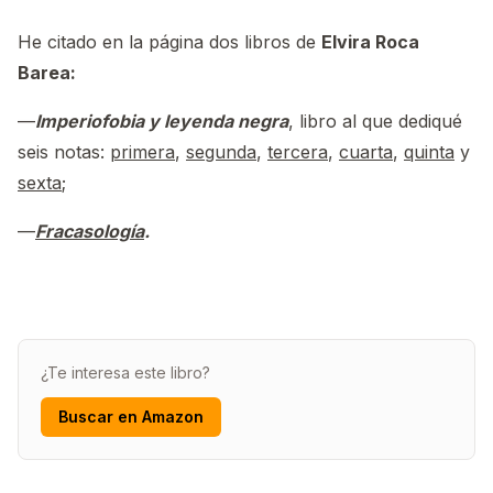
He citado en la página dos libros de
Elvira Roca
Barea:
—
Imperiofobia y leyenda negra
, libro al que dediqué
seis notas:
primera
,
segunda
,
tercera
,
cuarta
,
quinta
y
sexta
;
—
Fracasología
.
¿Te interesa este libro?
Buscar en Amazon