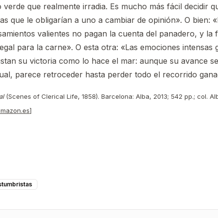
 verde que realmente irradia. Es mucho más fácil decidir que
s que le obligarían a uno a cambiar de opinión». O bien: 
amientos valientes no pagan la cuenta del panadero, y la 
al para la carne». O esta otra: «Las emociones intensas gr
an su victoria como lo hace el mar: aunque su avance s
ual, parece retroceder hasta perder todo el recorrido gana
al
(Scenes of Clerical Life, 1858). Barcelona: Alba, 2013; 542 pp.; col. Alb
 amazon.es
]
stumbristas