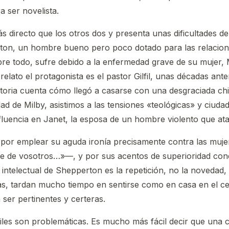
 ser novelista.
s directo que los otros dos y presenta unas dificultades d
on, un hombre bueno pero poco dotado para las relaciones 
bre todo, sufre debido a la enfermedad grave de su mujer,
relato el protagonista es el pastor Gilfil, unas décadas an
toria cuenta cómo llegó a casarse con una desgraciada chica
udad de Milby, asistimos a las tensiones «teológicas» y ciu
fluencia en Janet, la esposa de un hombre violento que at
car por emplear su aguda ironía precisamente contra las m
me de vosotros…»—, y por sus acentos de superioridad con
intelectual de Shepperton es la repetición, no la novedad,
odías, tardan mucho tiempo en sentirse como en casa en el
ser pertinentes y certeras.
tiles son problemáticas. Es mucho más fácil decir que una c