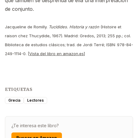
que también se desprenda de ella una interpretación
de conjunto.
Jacqueline de Romilly.
Tucídides. Historia y razón
(Histoire et
raison chez Thucydide, 1967). Madrid: Gredos, 2013; 255 pp.; col.
Biblioteca de estudios clásicos; trad. de Jordi Terré; ISBN: 978-84-
249-1114-0. [
Vista del libro en amazon.es
]
ETIQUETAS
Grecia
Lectores
¿Te interesa este libro?
Buscar en Amazon