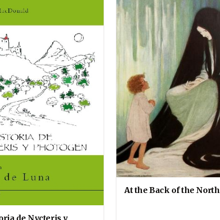
At the Back of the Nort
oria de Nycteris y