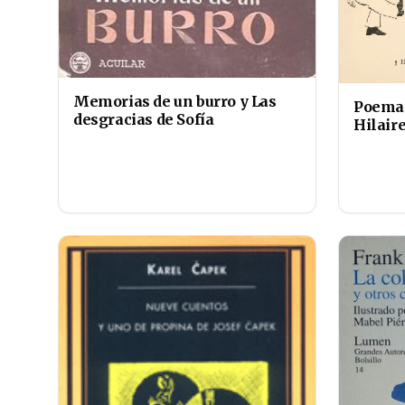
Memorias de un burro y Las
Poemas
desgracias de Sofía
Hilair