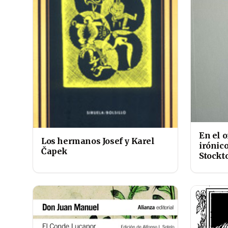
En el o
Los hermanos Josef y Karel
irónic
Čapek
Stockt