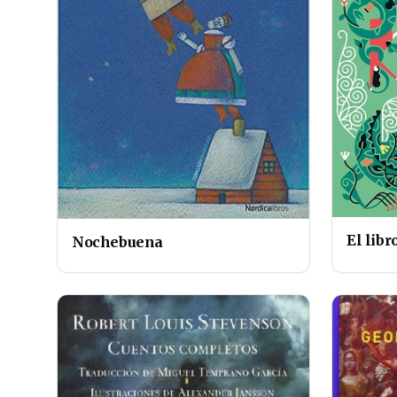
El libr
Nochebuena