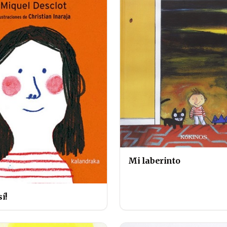
Mi laberinto
í!