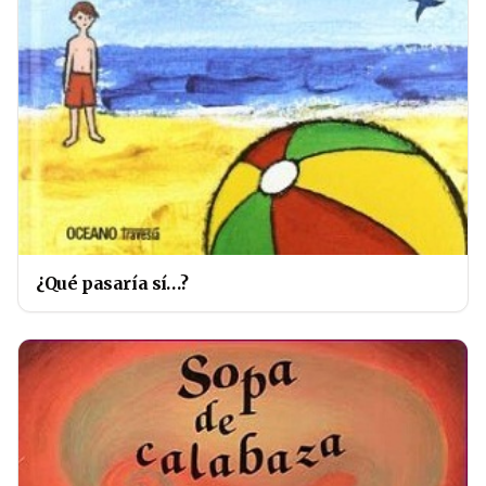
¿Qué pasaría sí…?