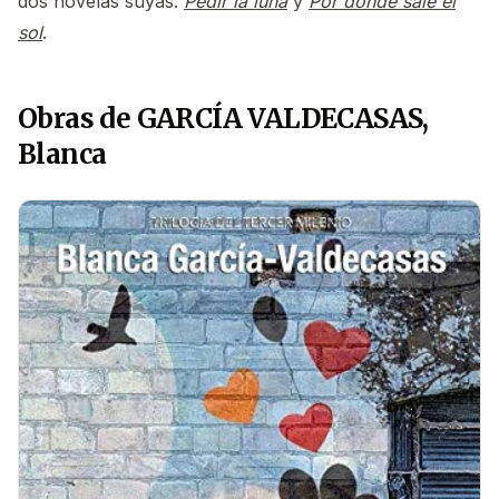
dos novelas suyas:
Pedir la luna
y
Por donde sale el
sol
.
Obras de GARCÍA VALDECASAS,
Blanca