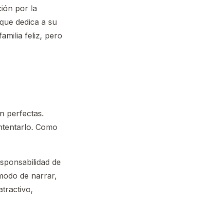
ción por la
 que dedica a su
amilia feliz, pero
n perfectas.
ntentarlo. Como
esponsabilidad de
 modo de narrar,
tractivo,