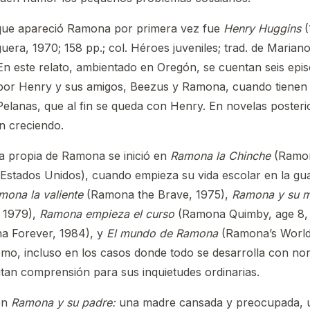
 que apareció Ramona por primera vez fue
Henry Huggins
(
uera, 1970; 158 pp.; col. Héroes juveniles; trad. de Mariano
En este relato, ambientado en Oregón, se cuentan seis epis
por Henry y sus amigos, Beezus y Ramona, cuando tienen
 Pelanas, que al fin se queda con Henry. En novelas posteri
n creciendo.
a propia de Ramona se inició en
Ramona la Chinche
(Ramon
 Estados Unidos), cuando empieza su vida escolar en la gua
mona la valiente
(Ramona the Brave, 1975),
Ramona y su 
 1979),
Ramona empieza el curso
(Ramona Quimby, age 8,
 Forever, 1984), y
El mundo de Ramona
(Ramona’s World
ómo, incluso en los casos donde todo se desarrolla con no
itan comprensión para sus inquietudes ordinarias.
en
Ramona y su padre:
una madre cansada y preocupada, u