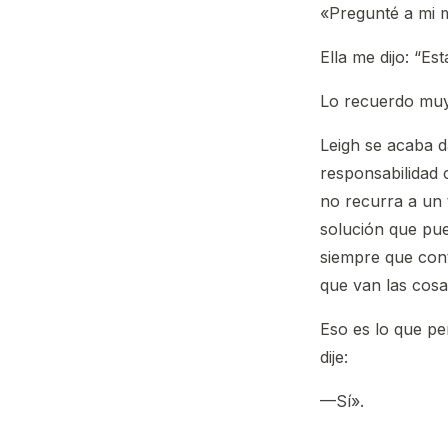
«Pregunté a mi m
Ella me dijo: “E
Lo recuerdo muy 
Leigh se acaba d
responsabilidad
no recurra a un
solución que pu
siempre que con
que van las cosas
Eso es lo que pe
dije:
—Sí».