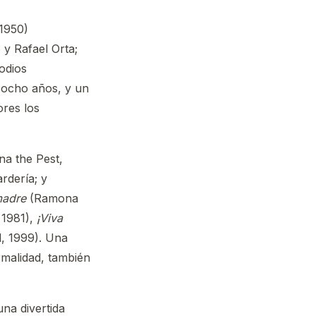
1950)
 y Rafael Orta;
odios
 ocho años, y un
ores los
a the Pest,
rdería; y
madre
(Ramona
 1981),
¡Viva
, 1999). Una
rmalidad, también
na divertida