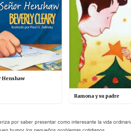
or Henshaw
Ramona y su padre
eriza por saber presentar como interesante la vida ordinar
buen humor los pequeños problemas cotidianos.