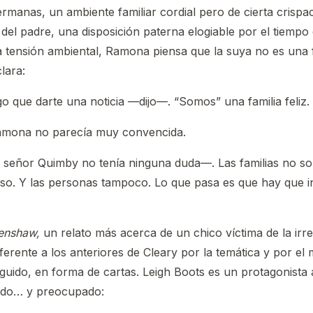
ermanas, un ambiente familiar cordial pero de cierta crispa
l del padre, una disposición paterna elogiable por el tiempo
 la tensión ambiental, Ramona piensa que la suya no es una f
lara:
que darte una noticia —dijo—. “Somos” una familia feliz.
ona no parecía muy convencida.
 señor Quimby no tenía ninguna duda—. Las familias no so
so. Y las personas tampoco. Lo que pasa es que hay que i
enshaw,
un relato más acerca de un chico víctima de la irr
iferente a los anteriores de Cleary por la temática y por el
uido, en forma de cartas. Leigh Boots es un protagonista a
lado… y preocupado: