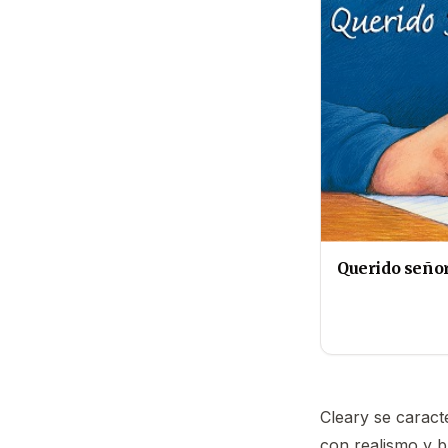
Querido señ
Cleary se caract
con realismo y 