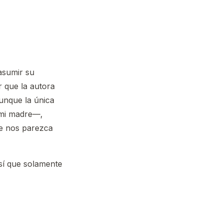
asumir su
 que la autora
unque la única
 mi madre—,
ue nos parezca
sí que solamente