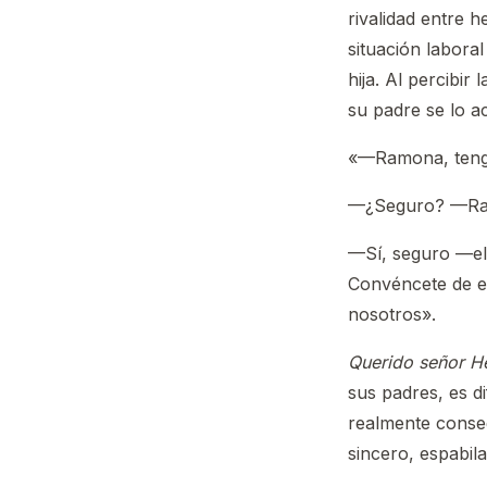
rivalidad entre h
situación labora
hija. Al percibir
su padre se lo ac
«—Ramona, tengo 
—¿Seguro? —Ram
—Sí, seguro —el
Convéncete de e
nosotros».
Querido señor H
sus padres, es d
realmente conseg
sincero, espabi