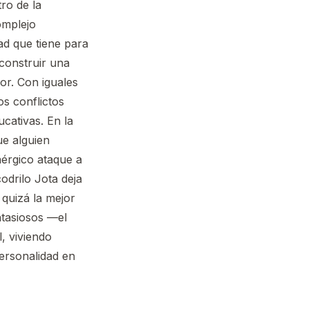
tro de la
omplejo
dad que tiene para
 construir una
or. Con iguales
s conflictos
ucativas. En la
ue alguien
nérgico ataque a
odrilo Jota deja
quizá la mejor
ntasiosos —el
, viviendo
ersonalidad en