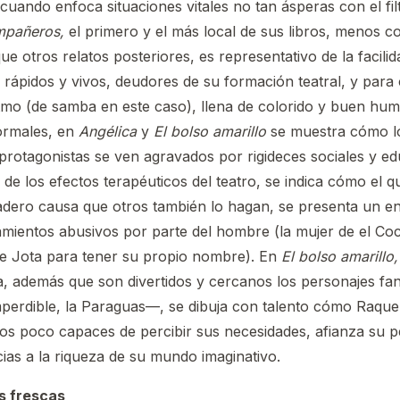
il cuando enfoca situaciones vitales no tan ásperas con el fil
mpañeros,
el primero y el más local de sus libros, menos c
e otros relatos posteriores, es representativo de la facili
s rápidos y vivos, deudores de su formación teatral, y para
tmo (de samba en este caso), llena de colorido y buen hum
formales, en
Angélica
y
El bolso amarillo
se muestra cómo lo
 protagonistas se ven agravados por rigideces sociales y ed
 de los efectos terapéuticos del teatro, se indica cómo el q
adero causa que otros también lo hagan, se presenta un e
mientos abusivos por parte del hombre (la mujer de el Coc
de Jota para tener su propio nombre). En
El bolso amarillo,
a, además que son divertidos y cercanos los personajes fa
mperdible, la Paraguas—, se dibuja con talento cómo Raquel
os poco capaces de percibir sus necesidades, afianza su p
ias a la riqueza de su mundo imaginativo.
s frescas