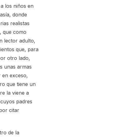
a los niños en
tasía, donde
ias realistas
s, que como
n lector adulto,
mientos que, para
or otro lado,
as unas armas
r en exceso,
ro que tiene un
e la viene a
 cuyos padres
por citar
ro de la