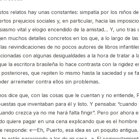
tos relatos hay unas constantes: simpatía por los niños de 
rtos prejuicios sociales y, en particular, hacia las imposic
usiasmo vital y elogio encendido de la amistad… Y, uno tras 
n muchos detalles concretos en los que, a lo largo de las
las reivindicaciones de no pocos autores de libros infantil
acionadas con algunas desigualdades a la hora de tratar a la
ue la escritora brasileña lo hace contrasta con la rigidez e
s posteriores, que repiten lo mismo hasta la saciedad y se 
der arremeter contra ellos sin problemas.
nos dice que, con las cosas que le cuentan y no entiende, P
puestas que inventaban para él y listo. Y pensaba: “cuando
uando crezca ya no me hará falta fingir”. Pero por ahora 
o quiere pagar en una cena explicando que es el hombre e
le responde: «—Eh, Puerto, esa idea es un poquito antigu
 te estás pareciendo a los de mi casa…». El comportamient