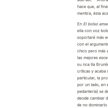
hace que, al fi
mentira, ésta ac
En
El bolso amar
ella con voz bob
soportaré más es
con el argumento
chico pero más a
las mejores esce
su rica tía Brun
críticas y acaba 
particular, la 
por un lado, en e
pedantería) se d
decide cambiar d
de no dominarlo 