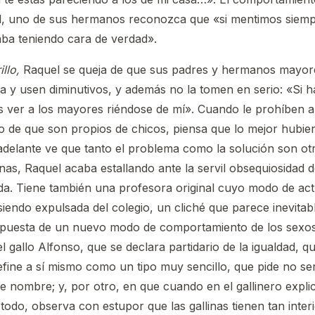
nal, uno de sus hermanos reconozca que «si mentimos siem
aba teniendo cara de verdad».
illo,
Raquel se queja de que sus padres y hermanos mayores
a y usen diminutivos, y además no la tomen en serio: «Si 
 ver a los mayores riéndose de mí». Cuando le prohíben a
 de que son propios de chicos, piensa que lo mejor hubier
delante ve que tanto el problema como la solución son ot
nas, Raquel acaba estallando ante la servil obsequiosidad d
ilda. Tiene también una profesora original cuyo modo de ac
siendo expulsada del colegio, un cliché que parece inevitabl
propuesta de un nuevo modo de comportamiento de los sexo
l gallo Alfonso, que se declara partidario de la igualdad, q
efine a sí mismo como un tipo muy sencillo, que pide no se
e nombre; y, por otro, en que cuando en el gallinero expli
todo, observa con estupor que las gallinas tienen tan inter