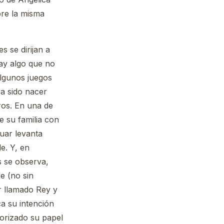
pre la misma
 se dirijan a
hay algo que no
lgunos juegos
a sido nacer
ros. En una de
e su familia con
tuar levanta
e. Y, en
s se observa,
ue (no sin
r llamado Rey y
ca su intención
iorizado su papel