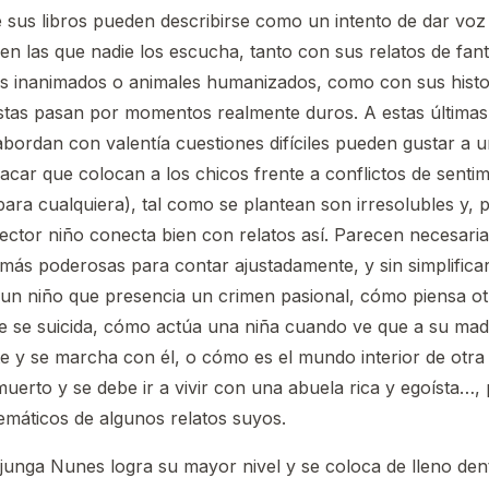
 sus libros pueden describirse como un intento de dar voz 
 en las que nadie los escucha, tanto con sus relatos de fan
s inanimados o animales humanizados, como con sus histor
stas pasan por momentos realmente duros. A estas última
abordan con valentía cuestiones difíciles pueden gustar a u
acar que colocan a los chicos frente a conflictos de senti
para cualquiera), tal como se plantean son irresolubles y, p
ector niño conecta bien con relatos así. Parecen necesari
 más poderosas para contar ajustadamente, y sin simplifica
un niño que presencia un crimen pasional, cómo piensa ot
 se suicida, cómo actúa una niña cuando ve que a su madr
 y se marcha con él, o cómo es el mundo interior de otra
uerto y se debe ir a vivir con una abuela rica y egoísta…, 
máticos de algunos relatos suyos.
unga Nunes logra su mayor nivel y se coloca de lleno dent