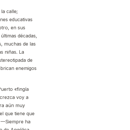
la calle;
iones educativas
otro, en sus
 últimas décadas,
es, muchas de las
s niñas. La
stereotipada de
fabrican enemigos
uerto «fingía
 crezca voy a
era aún muy
l que tiene que
a. —Siempre ha
o de Angélica