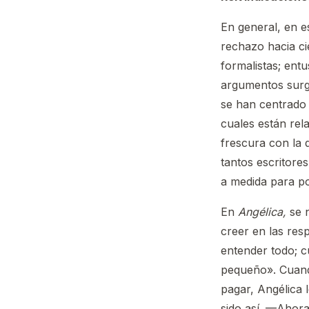
En general, en es
rechazo hacia cie
formalistas; ent
argumentos surge
se han centrado 
cuales están rel
frescura con la q
tantos escritore
a medida para po
En
Angélica,
se 
creer en las res
entender todo; c
pequeño». Cuand
pagar, Angélica 
sido así. —Ahora