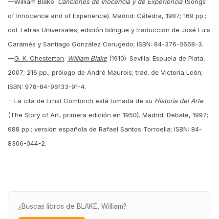
—William Blake.
Canciones de Inocencia y de Experiencia
(Songs
of Innocence and of Experience). Madrid: Cátedra, 1987; 169 pp.;
col. Letras Universales; edición bilingüe y traducción de José Luis
Caramés y Santiago González Corugedo; ISBN: 84-376-0668-3.
—
G. K. Chesterton
.
William Blake
(1910). Sevilla: Espuela de Plata,
2007; 216 pp.; prólogo de André Maurois; trad. de Victoria León;
ISBN: 978-84-96133-91-4.
—La cita de Ernst Gombrich está tomada de su
Historia del Arte
(The Story of Art, primera edición en 1950). Madrid: Debate, 1997;
688 pp.; versión española de Rafael Santos Torroella; ISBN: 84-
8306-044-2.
¿Buscas libros de BLAKE, William?