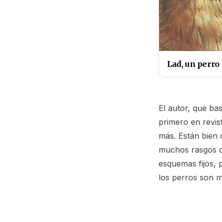
Lad, un perro
El autor, que ba
primero en revist
más. Están bien 
muchos rasgos d
esquemas fijos,
los perros son m