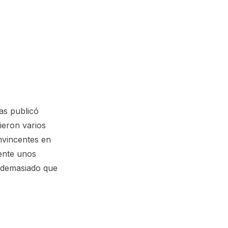
las publicó
uieron varios
onvincentes en
ente unos
a demasiado que