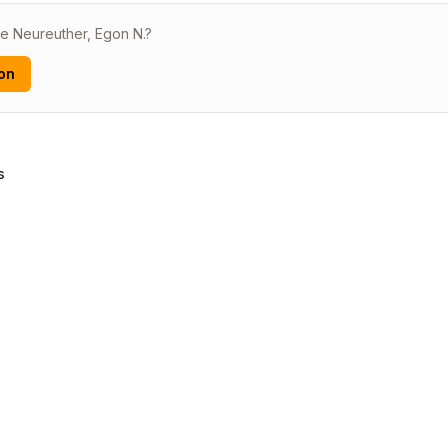
de Neureuther, Egon N.?
on
s