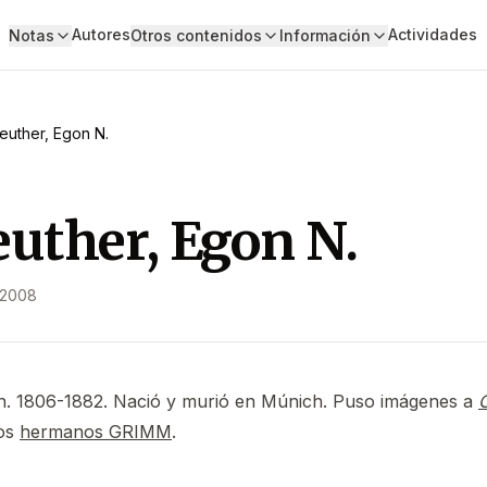
Autores
Actividades
Notas
Otros contenidos
Información
euther, Egon N.
uther, Egon N.
 2008
án. 1806-1882. Nació y murió en Múnich. Puso imágenes a
los
hermanos GRIMM
.