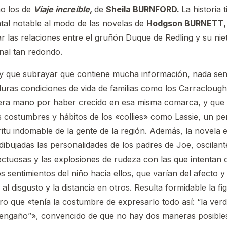
mo los de
Viaje increíble
,
de
Sheila BURNFORD
.
La historia 
tal notable al modo de las novelas de
Hodgson BURNETT
r las relaciones entre el gruñón Duque de Redling y su nieta
inal tan redondo.
y que subrayar que contiene mucha información, nada sent
duras condiciones de vida de familias como los Carraclough
era mano por haber crecido en esa misma comarca, y que 
 costumbres y hábitos de los «collies» como Lassie, un p
ritu indomable de la gente de la región. Además, la novela 
ibujadas las personalidades de los padres de Joe, oscilant
ectuosas y las explosiones de rudeza con las que intentan 
os sentimientos del niño hacia ellos, que varían del afecto
 disgusto y la distancia en otros. Resulta formidable la fi
o que «tenía la costumbre de expresarlo todo así: “la verd
l engaño”», convencido de que no hay dos maneras posible