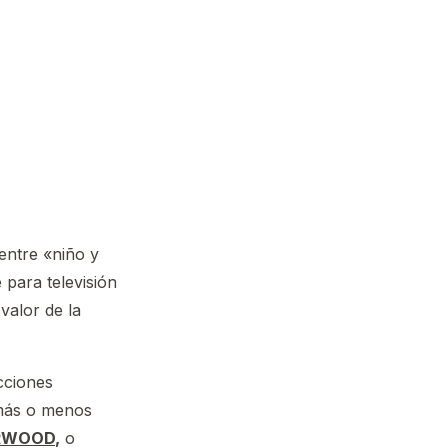
entre «niño y
 para televisión
valor de la
cciones
s más o menos
URWOOD
,
o