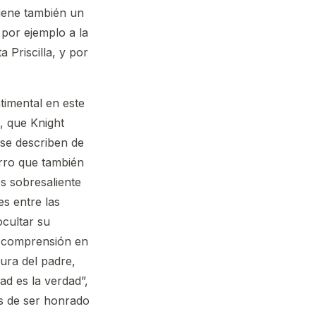
tiene también un
,
por ejemplo a la
 Priscilla, y por
imental en este
, que Knight
se describen de
erro que también
es sobresaliente
es entre las
ocultar su
 y comprensión en
gura del padre,
ad es la verdad”,
s de ser honrado