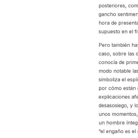
posteriores, co
gancho sentimen
hora de presenta
supuesto en el f
Pero también ha
caso, sobre las 
conocía de prim
modo notable las
simboliza el espí
por cómo están d
explicaciones af
desasosiego, y l
unos momentos, al
un hombre íntegr
“el engaño es e