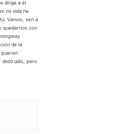
 dirige a él
en mi vida he
 tú. Vamos, ven a
 y quedarnos con
Hemingway
ación de la
 quieren
 destruido, pero