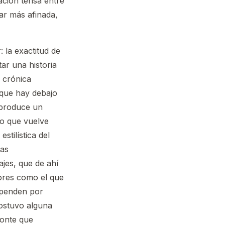
ación tensa entre
tar más afinada,
: la exactitud de
ar una historia
 crónica
 que hay debajo
e produce un
no que vuelve
stilística del
nas
ajes, que de ahí
tores como el que
ependen por
sostuvo alguna
zonte que