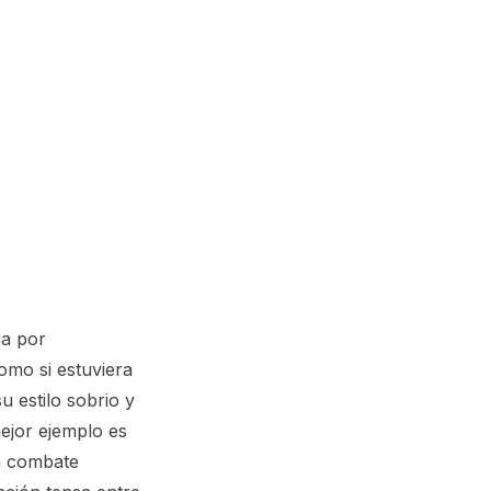
ia por
mo si estuviera
u estilo sobrio y
mejor ejemplo es
un combate