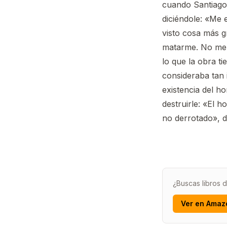
cuando Santiago,
diciéndole: «Me 
visto cosa más g
matarme. No me 
lo que la obra t
consideraba tan i
existencia del h
destruirle: «El 
no derrotado», d
¿Buscas libros
Ver en Amaz