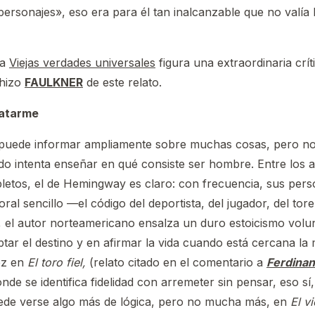
 personajes», eso era para él tan inalcanzable que no valía 
da
Viejas verdades universales
figura una extraordinaria crít
 hizo
FAULKNER
de este relato.
matarme
 puede informar ampliamente sobre muchas cosas, pero no
do intenta enseñar en qué consiste ser hombre. Entre los
etos, el de Hemingway es claro: con frecuencia, sus perso
ral sencillo —el código del deportista, del jugador, del tor
 el autor norteamericano ensalza un duro estoicismo volun
tar el destino y en afirmar la vida cuando está cercana la 
ez en
El toro fiel,
(relato citado en el comentario a
Ferdinan
onde se identifica fidelidad con arremeter sin pensar, eso sí, 
uede verse algo más de lógica, pero no mucha más, en
El vi