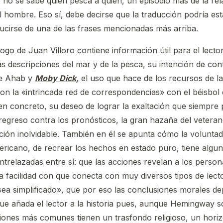
ue no se sabe quien pesca a quien, un episodio más de la rel
el hombre. Eso sí, debe decirse que la traducción podría es
cirse de una de las frases mencionadas más arriba.
ogo de Juan Villoro contiene información útil para el lector
 descripciones del mar y de la pesca, su intención de cont
de Ahab y
Moby Dick
,
el uso que hace de los recursos de la
con la «intrincada red de correspondencias» con el béisbol
, en concreto, su deseo de lograr la exaltación que siempr
egreso contra los pronósticos, la gran hazaña del vetera
ión inolvidable. También en él se apunta cómo la voluntad e
ericano, de recrear los hechos en estado puro, tiene algu
trelazadas entre sí: que las acciones revelan a los person
a facilidad con que conecta con muy diversos tipos de lec
ea simplificado», que por eso las conclusiones morales d
ue añada el lector a la historia pues, aunque Hemingway 
iones más comunes tienen un trasfondo religioso, un hori