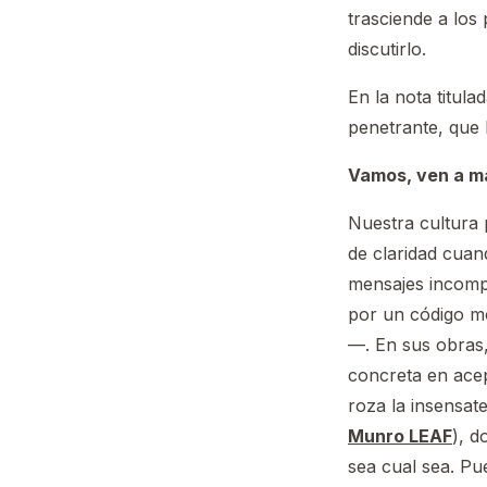
trasciende a los
discutirlo.
En la nota titula
penetrante, que
Vamos, ven a 
Nuestra cultura
de claridad cuan
mensajes incompl
por un código mo
—. En sus obras,
concreta en acep
roza la insensat
Munro LEAF
), d
sea cual sea. P