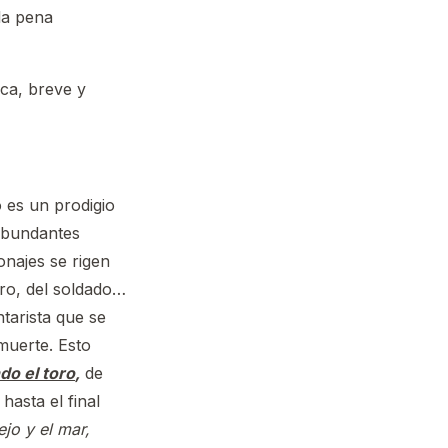
la pena
ica, breve y
 es un prodigio
 abundantes
najes se rigen
ero, del soldado…
tarista que se
muerte. Esto
do el toro
,
de
hasta el final
ejo y el mar,