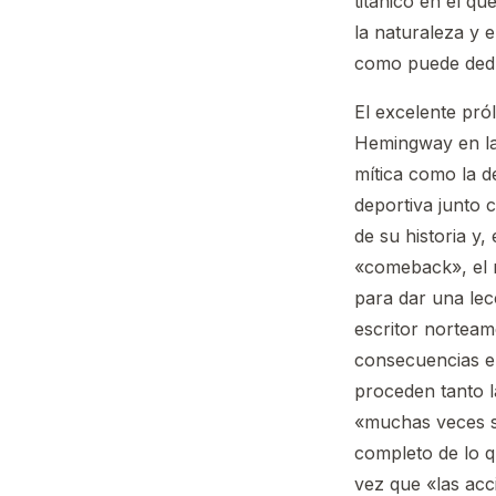
titánico en el q
la naturaleza y 
como puede dedu
El excelente pról
Hemingway en las
mítica como la 
deportiva junto 
de su historia y
«comeback», el r
para dar una lecc
escritor norteam
consecuencias en
proceden tanto l
«muchas veces s
completo de lo q
vez que «las acc