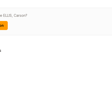
de ELLIS, Carson?
on
s