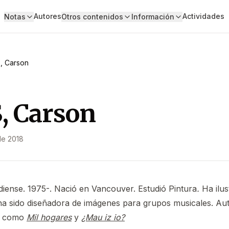
Autores
Actividades
Notas
Otros contenidos
Información
S, Carson
, Carson
de 2018
diense. 1975-. Nació en Vancouver. Estudió Pintura
.
Ha ilus
ha sido diseñadora de imágenes para grupos musicales. Aut
s como
Mil hogares
y
¿Mau iz io?