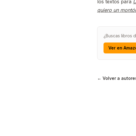
los textos para
U
quiero un montó
¿Buscas libros
Ver en Amaz
← Volver a autore