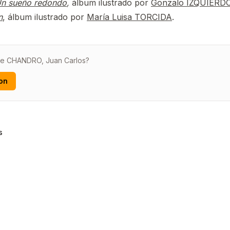
n sueño redondo
,
álbum ilustrado por
Gonzalo IZQUIERD
n
, álbum ilustrado por
María Luisa TORCIDA
.
 de CHANDRO, Juan Carlos?
on
s