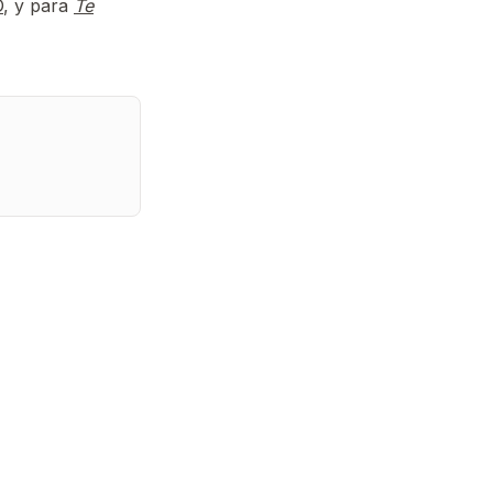
O
, y para
Te