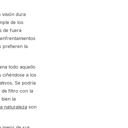
 visión dura
mple de los
s de fuera
 enfrentamientos
 prefieren la
mina todo aquello
s ciñéndose a los
ativos. Se podría
e filtro con la
 bien la
la naturaleza
son
a mejor de sus