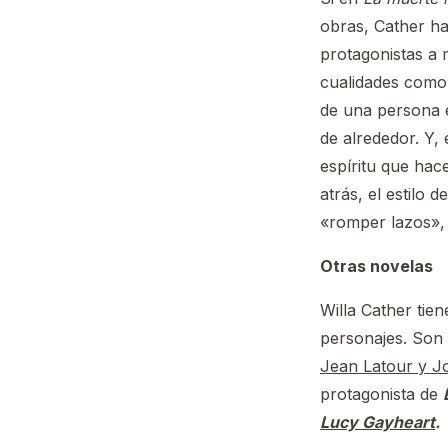
obras, Cather h
protagonistas a 
cualidades como e
de una persona e
de alrededor. Y, 
espíritu que hac
atrás, el estilo
«romper lazos», 
Otras novelas
Willa Cather tien
personajes. Son
Jean Latour y Jo
protagonista de
Lucy Gayheart
.