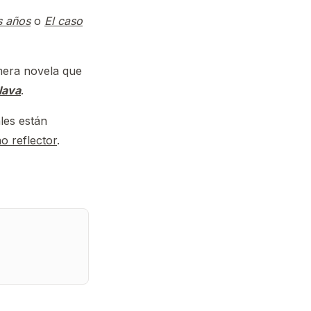
s años
o
El caso
imera novela que
lava
.
les están
 reflector
.