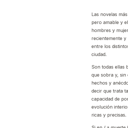
Las novelas más 
pero amable y el
hombres y mujere
recientemente y 
entre los distin
ciudad.
Son todas ellas 
que sobra y, sin
hechos y anécdot
decir que trata 
capacidad de pon
evolución interi
ricas y precisas.
Si en
La muerte l