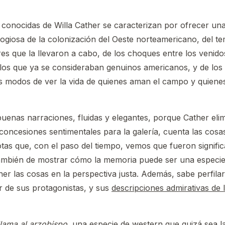
conocidas de Willa Cather se caracterizan por ofrecer una
ogiosa de la colonización del Oeste norteamericano, del te
s que la llevaron a cabo, de los choques entre los venido
los que ya se consideraban genuinos americanos, y de los
tos modos de ver la vida de quienes aman el campo y quienes
buenas narraciones, fluidas y elegantes, porque Cather eli
 concesiones sentimentales para la galería, cuenta las cosa
as que, con el paso del tiempo, vemos que fueron signific
también de mostrar cómo la memoria puede ser una especie d
er las cosas en la perspectiva justa. Además, sabe perfilar
or de sus protagonistas, y sus
descripciones admirativas de 
lama al arzobispo,
una especie de western que quizá sea l