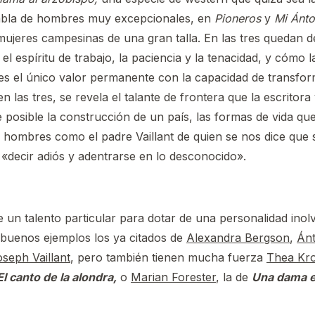
abla de hombres muy excepcionales, en
Pioneros
y
Mi Ánt
mujeres campesinas de una gran talla. En las tres quedan d
l espíritu de trabajo, la paciencia y la tenacidad, y cómo la
s el único valor permanente con la capacidad de transfor
en las tres, se revela el talante de frontera que la escritora 
e posible la construcción de un país, las formas de vida q
 de hombres como el padre Vaillant de quien se nos dice que 
«decir adiós y adentrarse en lo desconocido».
e un talento particular para dotar de una personalidad inol
 buenos ejemplos los ya citados de
Alexandra Bergson
,
Ánt
seph Vaillant
, pero también tienen mucha fuerza
Thea Kr
El canto de la alondra,
o
Marian Forester
, la de
Una dama e