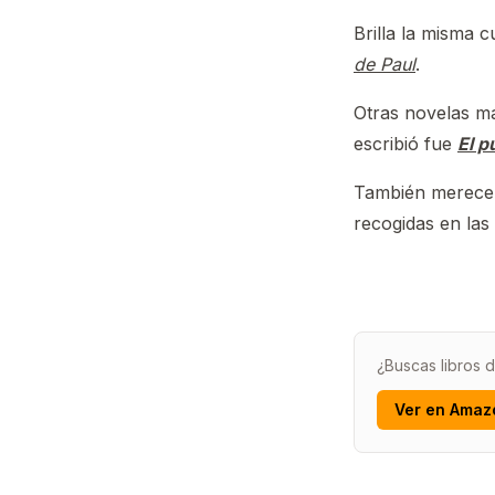
Brilla la misma 
de Paul
.
Otras novelas m
escribió fue
El p
También merecen 
recogidas en las
¿Buscas libros 
Ver en Amaz