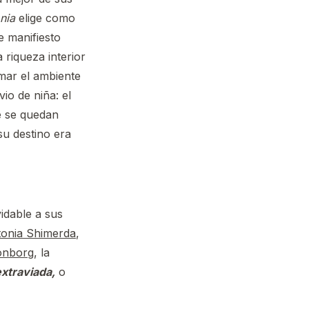
onia
elige como
e manifiesto
 riqueza interior
mar el ambiente
vio de niña: el
ue se quedan
su destino era
vidable a sus
onia Shimerda
,
onborg
, la
xtraviada,
o