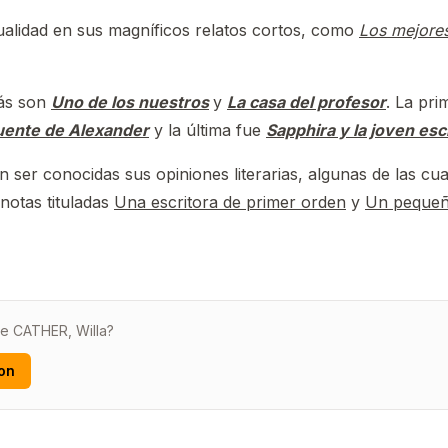
cualidad en sus magníficos relatos cortos, como
Los mejore
ás son
Uno de los nuestros
y
La casa del profesor
. La pr
uente de Alexander
y la última fue
Sapphira y la joven esc
ser conocidas sus opiniones literarias, algunas de las cua
 notas tituladas
Una escritora de primer orden
y
Un pequeño
de CATHER, Willa?
on