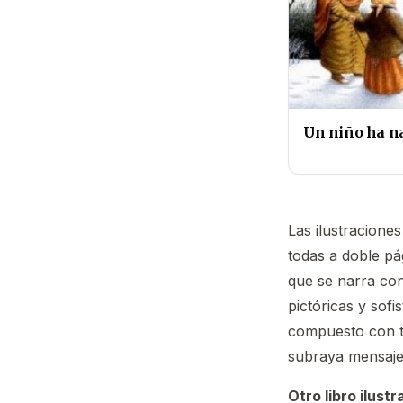
Un niño ha n
Las ilustracione
todas a doble pá
que se narra con
pictóricas y sofi
compuesto con te
subraya mensajes
Otro libro ilust