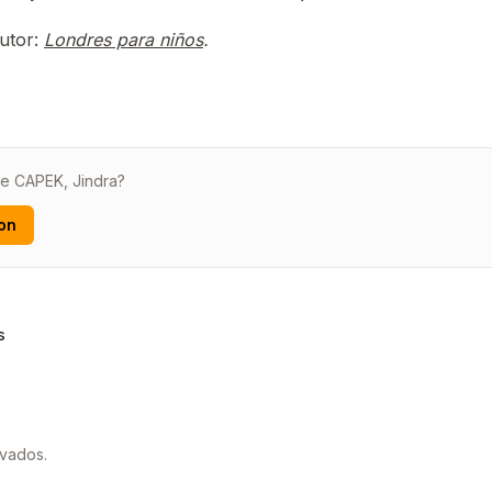
utor:
Londres para niños
.
de CAPEK, Jindra?
on
s
rvados.