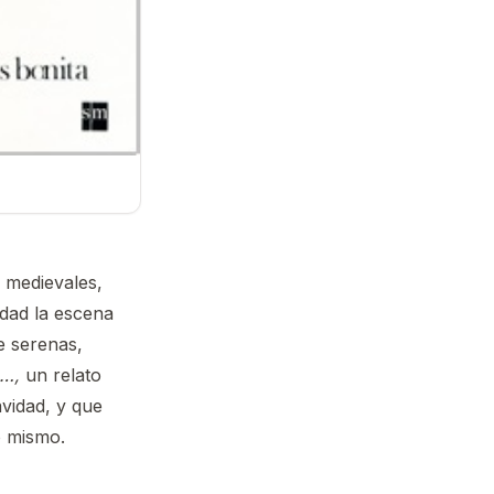
 medievales,
idad la escena
e serenas,
o…,
un relato
avidad, y que
o mismo.