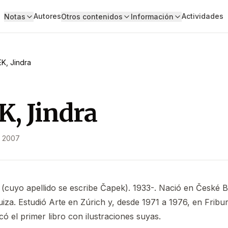
Autores
Actividades
Notas
Otros contenidos
Información
K, Jindra
, Jindra
e 2007
 (cuyo apellido se escribe Čapek). 1933-. Nació en České B
iza. Estudió Arte en Zúrich y, desde 1971 a 1976, en Fribu
ó el primer libro con ilustraciones suyas.