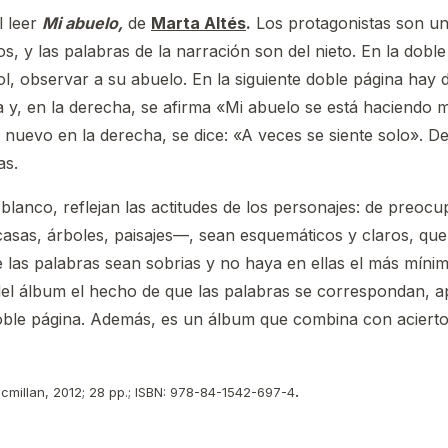
l leer
Mi abuelo,
de
Marta Altés
.
Los protagonistas son un
os, y las palabras de la narración son del nieto. En la dob
l, observar a su abuelo. En la siguiente doble página hay
y, en la derecha, se afirma «Mi abuelo se está haciendo 
e nuevo en la derecha, se dice: «A veces se siente solo».
as.
blanco, reflejan las actitudes de los personajes: de preocu
sas, árboles, paisajes—, sean esquemáticos y claros, que
las palabras sean sobrias y no haya en ellas el más mínimo
 del álbum el hecho de que las palabras se correspondan, 
oble página. Además, es un álbum que combina con acierto al
.
cmillan, 2012; 28 pp.; ISBN: 978-84-1542-697-4